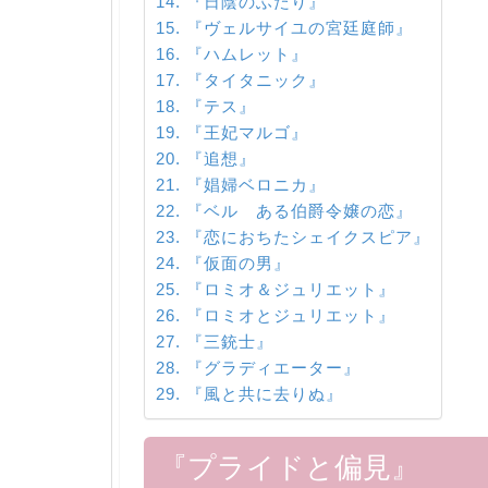
『日陰のふたり』
『ヴェルサイユの宮廷庭師』
『ハムレット』
『タイタニック』
『テス』
『王妃マルゴ』
『追想』
『娼婦ベロニカ』
『ベル ある伯爵令嬢の恋』
『恋におちたシェイクスピア』
『仮面の男』
『ロミオ＆ジュリエット』
『ロミオとジュリエット』
『三銃士』
『グラディエーター』
『風と共に去りぬ』
『プライドと偏見』