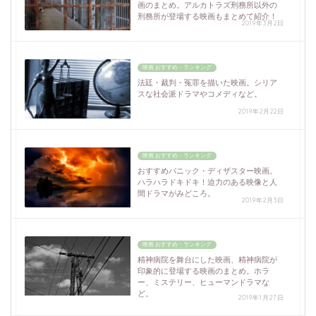
画のまとめ。アルカトラズ刑務所以外の
刑務所が登場する映画もまとめて紹介！
2019年3月2日
映画 おすすめ・ランキング
法廷・裁判・冤罪を描いた映画。シリア
スな社会派ドラマやコメディなど。
2019年2月22日
映画 おすすめ・ランキング
おすすめパニック・ディザスター映画。
ハラハラドキドキ！迫力のある映像と人
間ドラマがみどころ。
2019年2月3日
映画 おすすめ・ランキング
精神病院を舞台にした映画、精神病院が
印象的に登場する映画のまとめ。ホラ
ー、ミステリー、ヒューマンドラマな
ど。
2019年1月27日