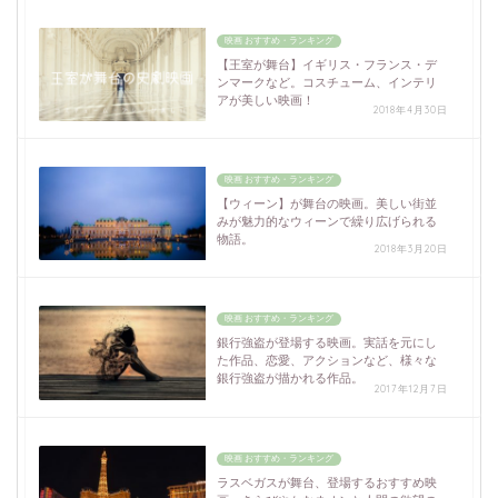
映画 おすすめ・ランキング
【王室が舞台】イギリス・フランス・デ
ンマークなど。コスチューム、インテリ
アが美しい映画！
2018年4月30日
映画 おすすめ・ランキング
【ウィーン】が舞台の映画。美しい街並
みが魅力的なウィーンで繰り広げられる
物語。
2018年3月20日
映画 おすすめ・ランキング
銀行強盗が登場する映画。実話を元にし
た作品、恋愛、アクションなど、様々な
銀行強盗が描かれる作品。
2017年12月7日
映画 おすすめ・ランキング
ラスベガスが舞台、登場するおすすめ映